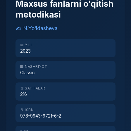
Maxsus fanlarni o'qitish
metodikasi
✍️ N.Yo'ldasheva
📅 YILI
2023
🏢 NASHRIYOT
Classic
📄 SAHIFALAR
216
🔖 ISBN
978-9943-9721-6-2