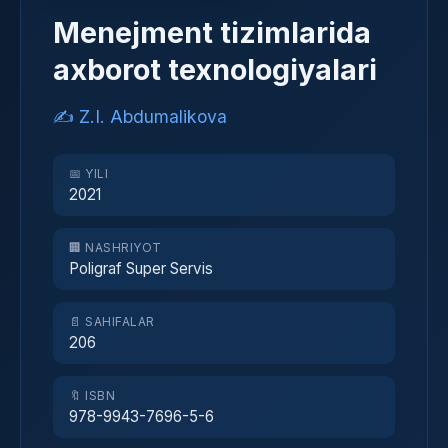
Menejment tizimlarida
axborot texnologiyalari
✍️ Z.I. Abdumalikova
📅 YILI
2021
🏢 NASHRIYOT
Poligraf Super Servis
📄 SAHIFALAR
206
🔖 ISBN
978-9943-7696-5-6