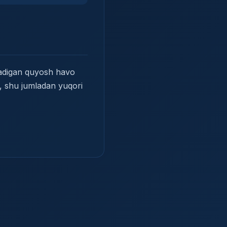
ladigan quyosh havo
sh, shu jumladan yuqori