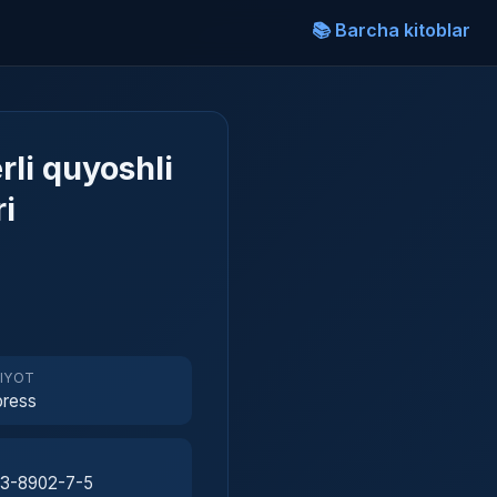
📚 Barcha kitoblar
rli quyoshli
ri
RIYOT
press
3-8902-7-5