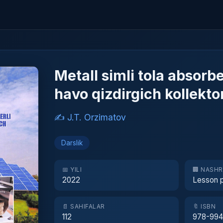
Metall simli tola absorbe
havo qizdirgich kollekto
✍️ J.T. Orzimatov
Darslik
📅 YILI
🏢 NASH
2022
Lesson 
📄 SAHIFALAR
🔖 ISBN
112
978-994