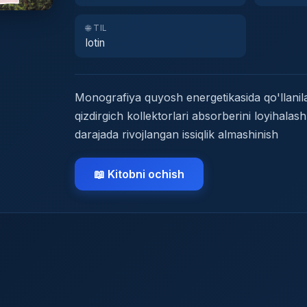
🌐 TIL
lotin
Monografiya quyosh energetikasida qo'llani
qizdirgich kollektorlari absorberini loyihala
darajada rivojlangan issiqlik almashinish
📖 Kitobni ochish