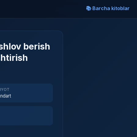
📚 Barcha kitoblar
shlov berish
htirish
RIYOT
ndart