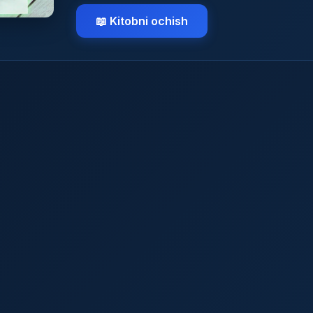
📖 Kitobni ochish