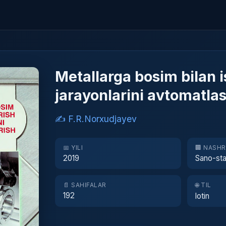
Metallarga bosim bilan i
jarayonlarini avtomatlas
✍️ F.R.Norxudjayev
📅 YILI
🏢 NASH
2019
Sano-sta
📄 SAHIFALAR
🌐 TIL
192
lotin