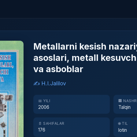
Metallarni kesish nazari
asoslari, metall kesuvch
va asboblar
✍️ H.I.Jalilov
📅 YILI
🏢 NASH
2006
Talqin
📄 SAHIFALAR
🌐 TIL
176
lotin