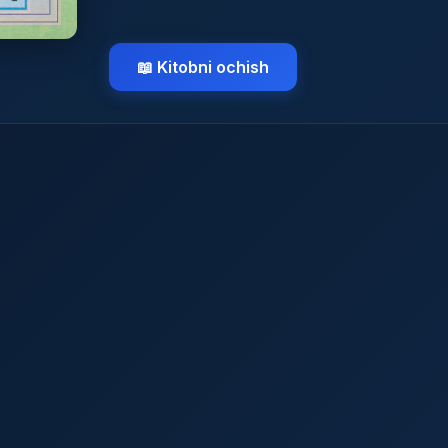
📖 Kitobni ochish