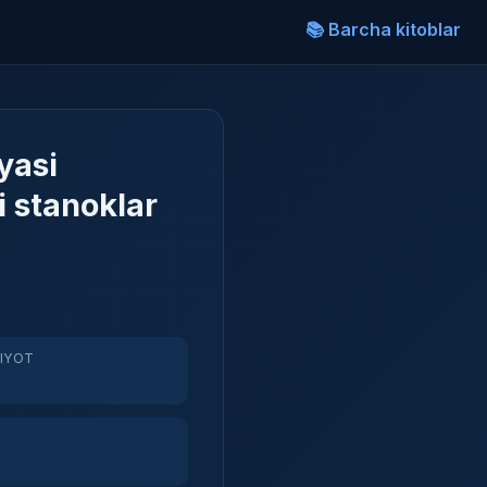
📚 Barcha kitoblar
yasi
i stanoklar
RIYOT