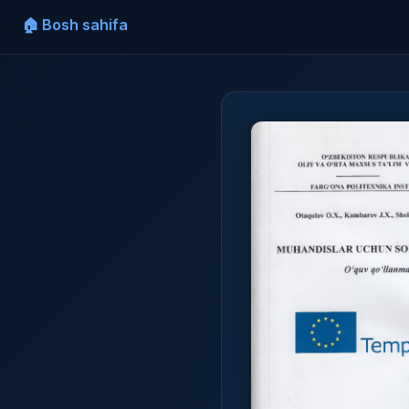
🏠 Bosh sahifa