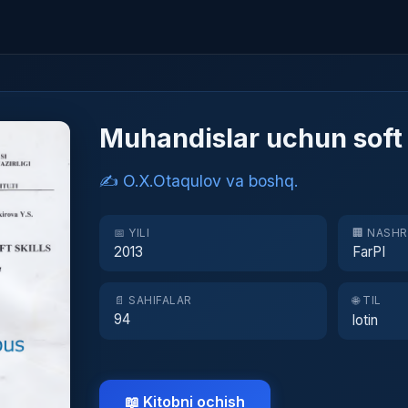
Muhandislar uchun soft 
✍️ O.X.Otaqulov va boshq.
📅 YILI
🏢 NASH
2013
FarPI
📄 SAHIFALAR
🌐 TIL
94
lotin
📖 Kitobni ochish