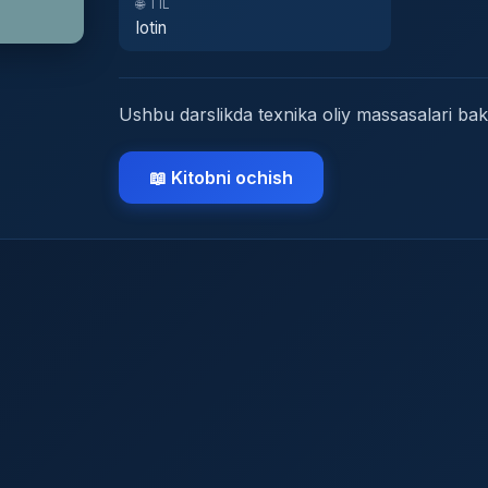
🌐 TIL
lotin
Ushbu darslikda texnika oliy massasalari bak
📖 Kitobni ochish