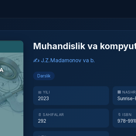
Muhandislik va kompyut
✍️ J.Z.Madamonov va b.
Darslik
📅 YILI
🏢 NASH
2023
Sunrise-
📄 SAHIFALAR
🔖 ISBN
292
978-991