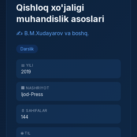
Qishloq xo'jaligi
muhandislik asoslari
✍️ B.M.Xudayarov va boshq.
Darslik
📅 YILI
2019
🏢 NASHRIYOT
Ijod-Press
📄 SAHIFALAR
144
🌐 TIL