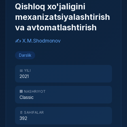
Qishloq xo'jaligini
mexanizatsiyalashtirish
va avtomatlashtirish
✍️ X.M.Shodmonov
Darslik
📅 YILI
2021
🏢 NASHRIYOT
Classic
📄 SAHIFALAR
392