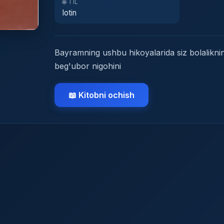
🌐 TIL
lotin
Bayramning ushbu hikoyalarida siz bolaliknin
beg'ubor nigohini
📖 Kitobni ochish