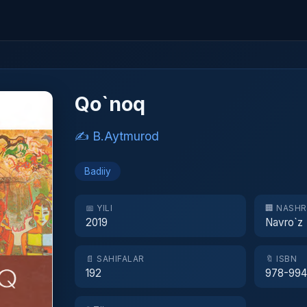
Qo`noq
✍️ B.Aytmurod
Badiiy
📅 YILI
🏢 NASH
2019
Navro`z
📄 SAHIFALAR
🔖 ISBN
192
978-994