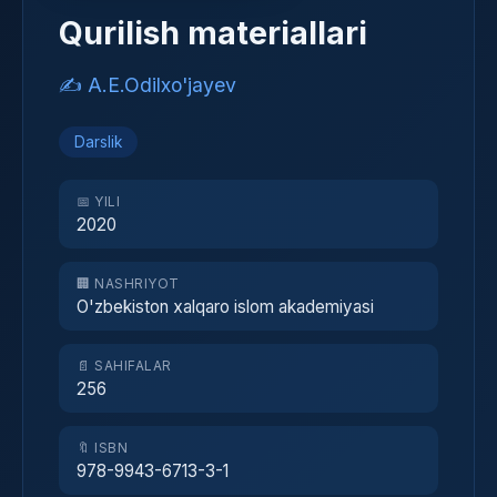
Qurilish materiallari
✍️ A.E.Odilxo'jayev
Darslik
📅 YILI
2020
🏢 NASHRIYOT
O'zbekiston xalqaro islom akademiyasi
📄 SAHIFALAR
256
🔖 ISBN
978-9943-6713-3-1