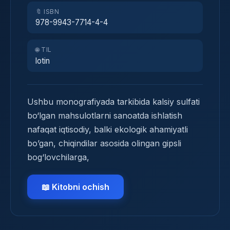
🔖 ISBN
978-9943-7714-4-4
🌐 TIL
lotin
Ushbu monografiyada tarkibida kalsiy sulfati
bo‘lgan mahsulotlarni sanoatda ishlatish
nafaqat iqtisodiy, balki ekologik ahamiyatli
bo’gan, chiqindilar asosida olingan gipsli
bog‘lovchilarga,
📖 Kitobni ochish