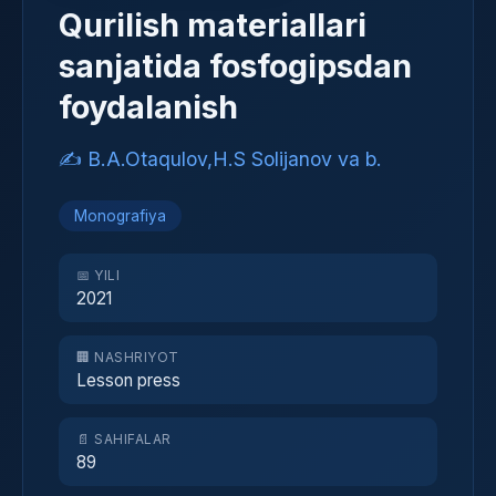
Qurilish materiallari
sanjatida fosfogipsdan
foydalanish
✍️ B.A.Otaqulov,H.S Solijanov va b.
Monografiya
📅 YILI
2021
🏢 NASHRIYOT
Lesson press
📄 SAHIFALAR
89