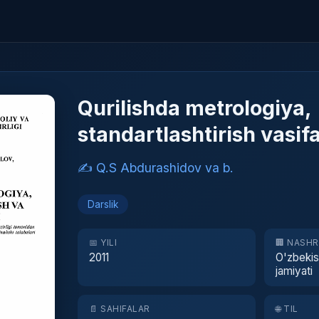
Qurilishda metrologiya,
standartlashtirish vasif
✍️ Q.S Abdurashidov va b.
Darslik
📅 YILI
🏢 NASH
2011
O'zbekist
jamiyati
📄 SAHIFALAR
🌐 TIL