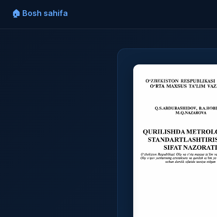
🏠 Bosh sahifa