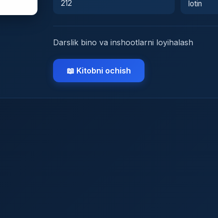
212
lotin
Darslik bino va inshootlarni loyihalash
📖 Kitobni ochish