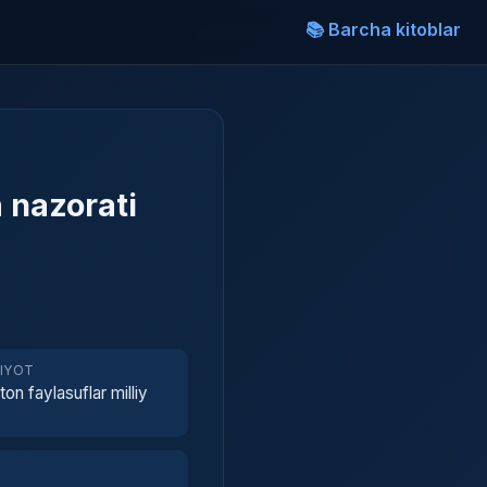
📚 Barcha kitoblar
a nazorati
RIYOT
on faylasuflar milliy