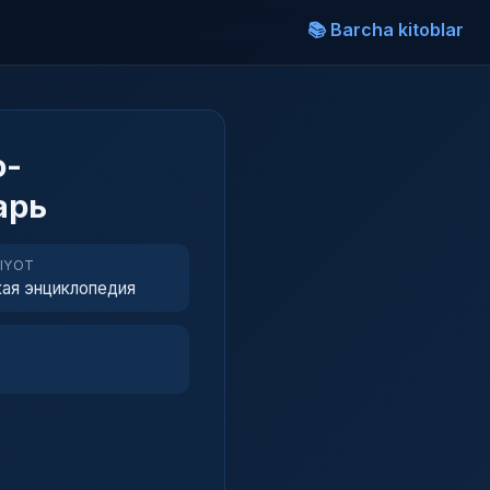
📚 Barcha kitoblar
о-
арь
RIYOT
ая энциклопедия