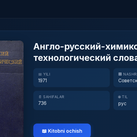
Англо-русский-химик
технологический слов
📅 YILI
🏢 NASH
1971
Советск
📄 SAHIFALAR
🌐 TIL
736
рус
📖 Kitobni ochish