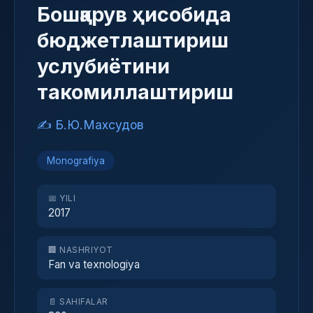
Бошқарув ҳисобида
бюджетлаштириш
услубиётини
такомиллаштириш
✍️ Б.Ю.Махсудов
Monografiya
📅 YILI
2017
🏢 NASHRIYOT
Fan va texnologiya
📄 SAHIFALAR