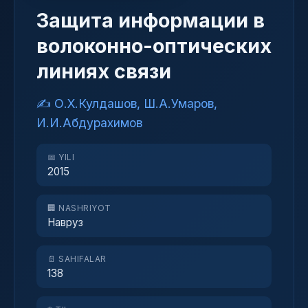
Защита информации в
волоконно-оптических
линиях связи
✍️ О.Х.Кулдашов, Ш.А.Умаров,
И.И.Абдурахимов
📅 YILI
2015
🏢 NASHRIYOT
Навруз
📄 SAHIFALAR
138