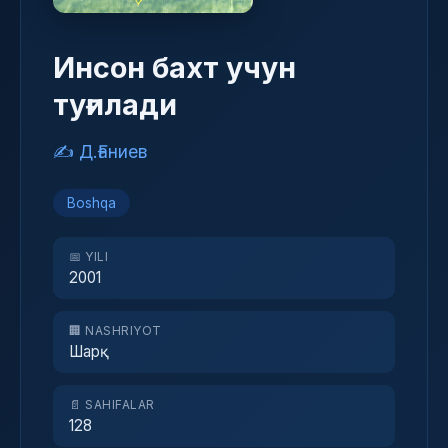
Инсон бахт учун
туғилади
✍️ Д.Ғаниев
Boshqa
📅 YILI
2001
🏢 NASHRIYOT
Шарқ
📄 SAHIFALAR
128