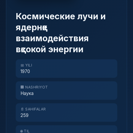
Космические лучи и
ядернқе
взаимодействия
вқсокой энергии
📅 YILI
1970
🏢 NASHRIYOT
Наука
📄 SAHIFALAR
259
🌐 TIL