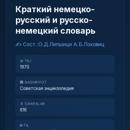
Краткий немецко-
русский и русско-
немецкий словарь
✍️ Сост.:О.Д.Липшици А.Б.Лоховиц
📅 YILI
1970
🏢 NASHRIYOT
Советская энциклопедия
📄 SAHIFALAR
616
🌐 TIL