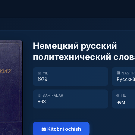
Немецкий русский
политехнический слов
📅 YILI
🏢 NASH
1979
Русский
📄 SAHIFALAR
🌐 TIL
863
нем
📖 Kitobni ochish