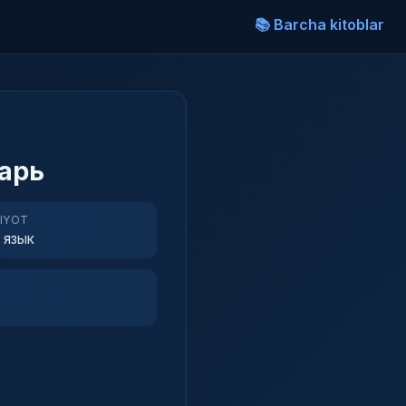
📚 Barcha kitoblar
арь
RIYOT
 язык