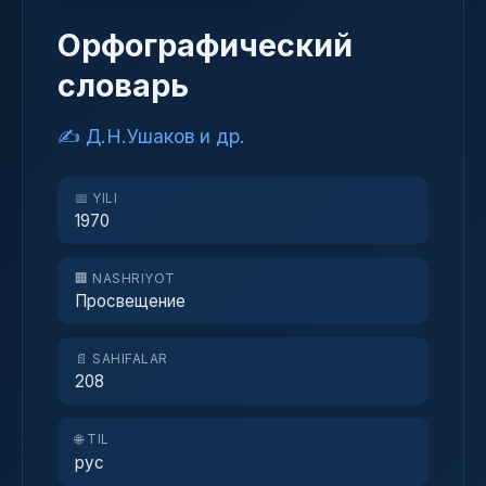
Орфографический
словарь
✍️ Д.Н.Ушаков и др.
📅 YILI
1970
🏢 NASHRIYOT
Просвещение
📄 SAHIFALAR
208
🌐 TIL
рус