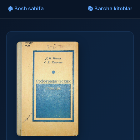
🏠 Bosh sahifa
📚 Barcha kitoblar