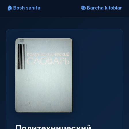
🏠 Bosh sahifa
📚 Barcha kitoblar
Политехнический