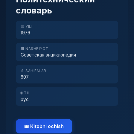
словарь
📅 YILI
1976
🏢 NASHRIYOT
Советская энциклопедия
📄 SAHIFALAR
607
🌐 TIL
рус
📖 Kitobni ochish