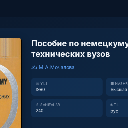
Пособие по немецкуму
технических вузов
✍️ М.А.Мочалова
📅 YILI
🏢 NASH
1980
Высшая
📄 SAHIFALAR
🌐 TIL
240
рус