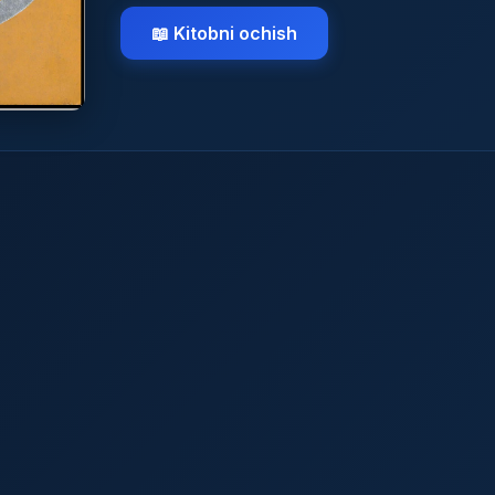
📖 Kitobni ochish