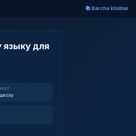
📚 Barcha kitoblar
 языку для
RIYOT
 школа