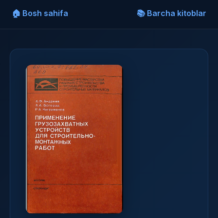
🏠 Bosh sahifa
📚 Barcha kitoblar