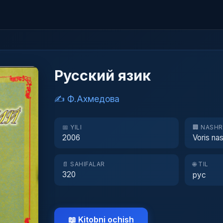
Русский язик
✍️ Ф.Ахмедова
📅 YILI
🏢 NASH
2006
Voris nas
📄 SAHIFALAR
🌐 TIL
320
рус
📖 Kitobni ochish