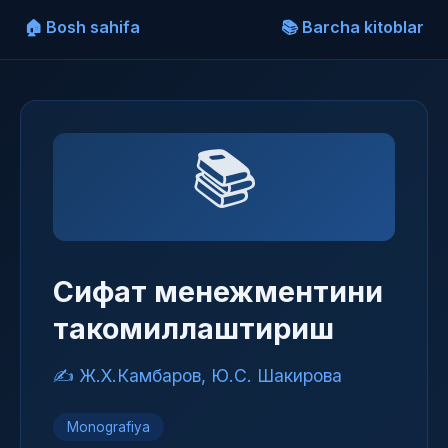
🏠 Bosh sahifa
📚 Barcha kitoblar
📚
Сифат менежментини
такомиллаштириш
✍️ Ж.Х.Камбаров, Ю.С. Шакирова
Monografiya