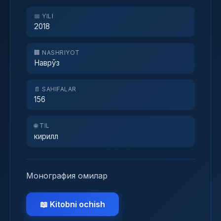
📅 YILI
2018
🏢 NASHRIYOT
Наврўз
📄 SAHIFALAR
156
🌐 TIL
кирилл
Монография омилар
📖 Kitobni ochish