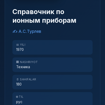
Справочник по
ионным приборам
✍️ А.С.Турлев
📅 YILI
1970
🏢 NASHRIYOT
Техника
📄 SAHIFALAR
180
🌐 TIL
рус