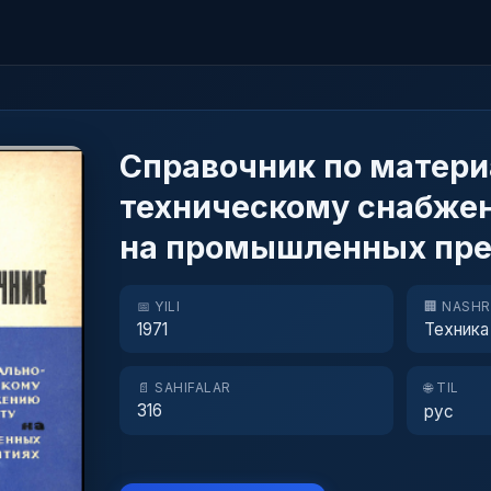
Справочник по матери
техническому снабже
на промышленных пре
📅 YILI
🏢 NASH
1971
Техника
📄 SAHIFALAR
🌐 TIL
316
рус