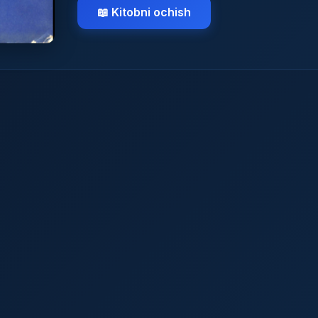
📖 Kitobni ochish