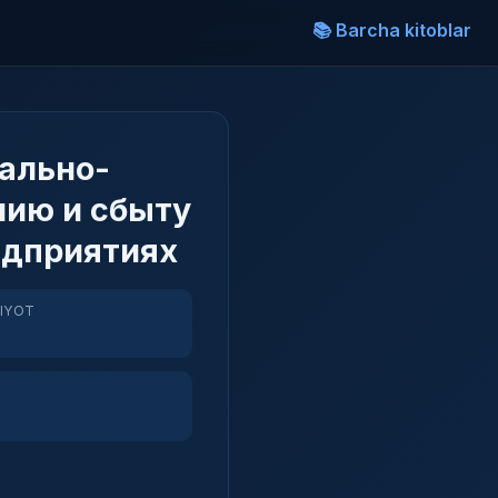
📚 Barcha kitoblar
ально-
нию и сбыту
дприятиях
RIYOT