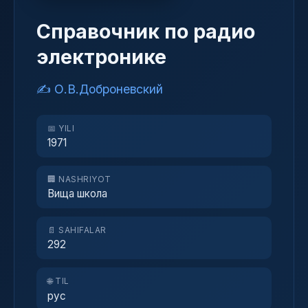
Справочник по радио
электронике
✍️ О.В.Доброневский
📅 YILI
1971
🏢 NASHRIYOT
Вища школа
📄 SAHIFALAR
292
🌐 TIL
рус