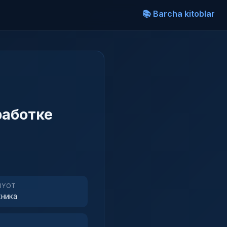
📚 Barcha kitoblar
работке
RIYOT
ника