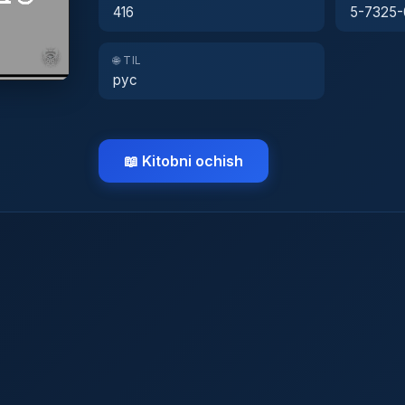
416
5-7325-
🌐 TIL
рус
📖 Kitobni ochish