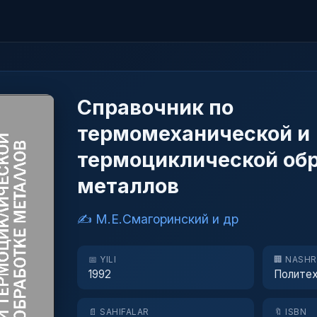
Справочник по
термомеханической и
термоциклической об
металлов
✍️ М.Е.Смагоринский и др
📅 YILI
🏢 NASH
1992
Политех
📄 SAHIFALAR
🔖 ISBN