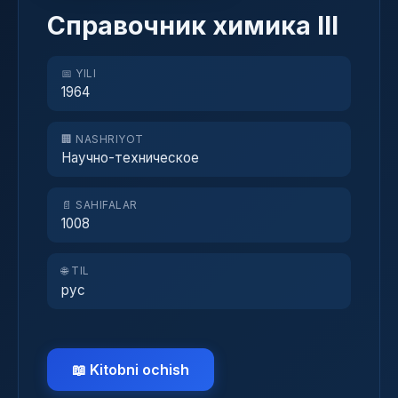
Справочник химика III
📅 YILI
1964
🏢 NASHRIYOT
Научно-техническое
📄 SAHIFALAR
1008
🌐 TIL
рус
📖 Kitobni ochish