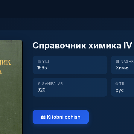
Справочник химика IV
📅 YILI
🏢 NASH
1965
Химия
📄 SAHIFALAR
🌐 TIL
920
рус
📖 Kitobni ochish