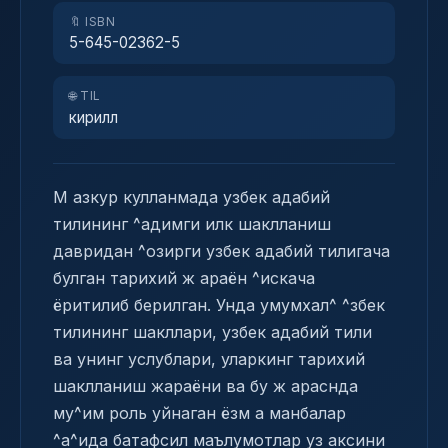
🔖 ISBN
5-645-02362-5
🌐 TIL
кирилл
М азкур кулланмада узбек адабий
тилининг ^адимги илк шаклланиш
давридан ^озирги узбек адабий тилигача
булган тарихий ж араён ^искача
ёритилиб берилган. Унда умумхал^ ^збек
тилининг шакллари, узбек адабий тили
ва унинг услублари, уларкинг тарихий
шаклланиш жараёни ва бу ж араснда
му^им роль уйнаган ёзм а манбалар
^а^ида батафсил маълумотлар уз аксини