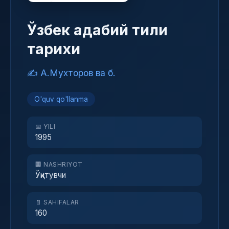
Ўзбек адабий тили
тарихи
✍️ А.Мухторов ва б.
O'quv qo'llanma
📅 YILI
1995
🏢 NASHRIYOT
Ўқитувчи
📄 SAHIFALAR
160