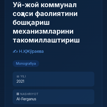
Уй-жой коммунал
соҳаси фаолиятини
бошқариш
механизмларини
такомиллаштириш
✍️ Н.Қ. Жўраева
Monografiya
📅 YILI
2021
🏢 NASHRIYOT
Al-Ferganus