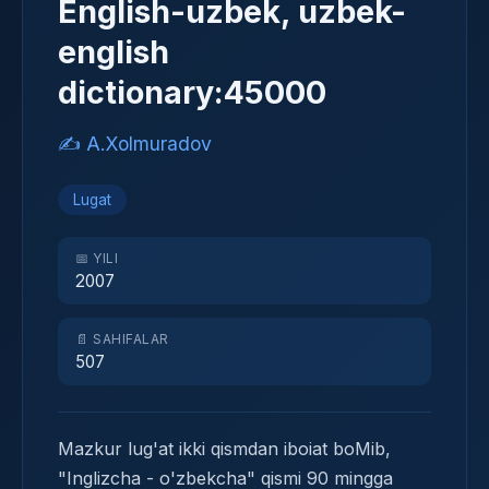
English-uzbek, uzbek-
english
dictionary:45000
✍️ A.Xolmuradov
Lugat
📅 YILI
2007
📄 SAHIFALAR
507
Mazkur lug'at ikki qismdan iboiat boMib,
"Inglizcha - o'zbekcha" qismi 90 mingga