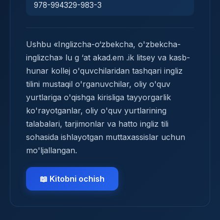
978-994329-983-3
Ushbu «Inglizcha-o‘zbekcha, o'zbekcha-
inglizcha» lu g ‘at akad.em .ik litsey va kasb-
hunar kollej o'quvchilaridan tashqari ingliz
tilini mustaqil o'rganuvchilar, oliy o'quv
yurtlariga o'qishga kirisliga tayyorgarlik
ko'rayotganlar, oliy o'quv yurtlarining
talabalari, tarjimonlar va hatto ingliz tili
sohasida ishlayotgan muttaxassislar uchun
mo'ljallangan.
📖 Kitobni ochish