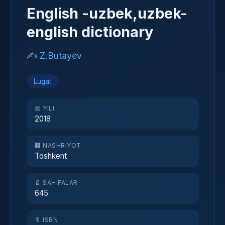
English -uzbek,uzbek-
english dictionary
✍️ Z.Butayev
Lugat
📅 YILI
2018
🏢 NASHRIYOT
Toshkent
📄 SAHIFALAR
645
🔖 ISBN